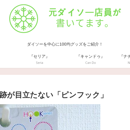
ダイソーを中心に100均グッズをご紹介！
』
『セリア』
『キャンドゥ』
『ナ
Seria
Can Do
N
跡が目立たない「ピンフック」