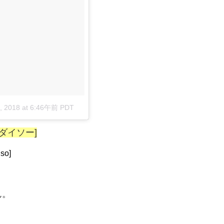
, 2018 at 6:46午前 PDT
ダイソー]
so]
ん。