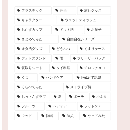
プラスチック
弁当
旅行グッズ
キャラクター
ウェットティッシュ
おかずカップ
ドット柄
お菓子
まとめてみた
自由自在シリーズ
オタ活グッズ
どうぶつ
くすりケース
フォトスタンド
雨
フリーザーバッグ
髪取りシート
タイ料理
チロルチョコ
くつ
ハンドケア
Twitterで話題
くらべてみた
ストライプ柄
おっさんずラブ
夏
ポーチ
小ネタ
フルーツ
ヘアケア
フットケア
ウッド
快眠
防災
やってみた