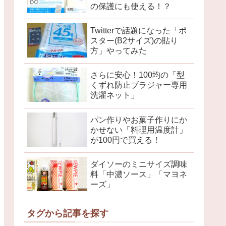
の保護にも使える！？
Twitterで話題になった「ポ
スター(B2サイズ)の貼り
方」やってみた
さらに安心！100均の「型
くずれ防止ブラジャー専用
洗濯ネット」
パン作りやお菓子作りにか
かせない「料理用温度計」
が100円で買える！
ダイソーのミニサイズ調味
料「中濃ソース」「マヨネ
ーズ」
タグから記事を探す