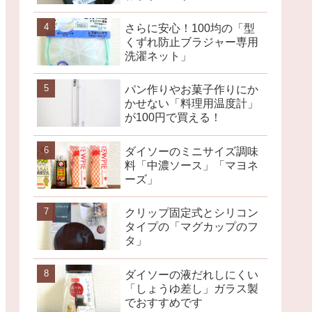
さらに安心！100均の「型
くずれ防止ブラジャー専用
洗濯ネット」
パン作りやお菓子作りにか
かせない「料理用温度計」
が100円で買える！
ダイソーのミニサイズ調味
料「中濃ソース」「マヨネ
ーズ」
クリップ固定式とシリコン
タイプの「マグカップのフ
タ」
ダイソーの液だれしにくい
「しょうゆ差し」ガラス製
でおすすめです