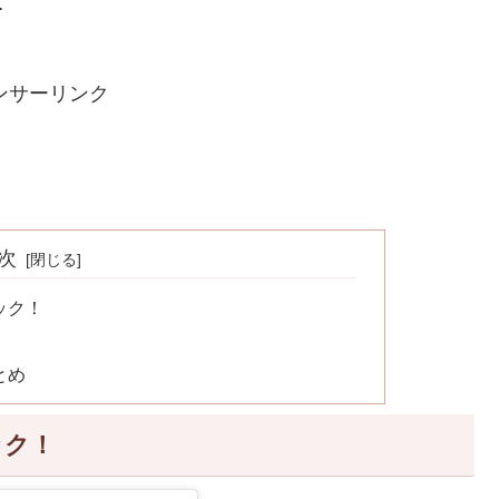
…
ンサーリンク
次
ック！
とめ
ック！