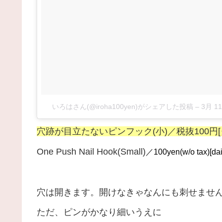
いろはさん(@iroha100yen)がシェアした投稿
–
3月 11
穴跡が目立たないピンフック(小)／税抜100円[
One Push Nail Hook(Small)
／100yen(w/o tax)[dai
穴は開きます。開けなきゃなんにも刺せませ
ただ、ピンがかなり細いうえに