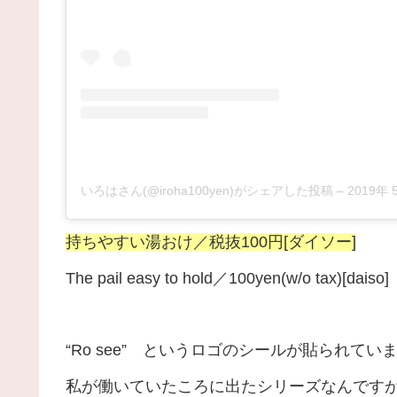
いろはさん(@iroha100yen)がシェアした投稿
–
2019年 
持ちやすい湯おけ／税抜100円[ダイソー]
The pail easy to hold／100yen(w/o tax)[daiso]
“Ro see” というロゴのシールが貼られてい
私が働いていたころに出たシリーズなんですが 