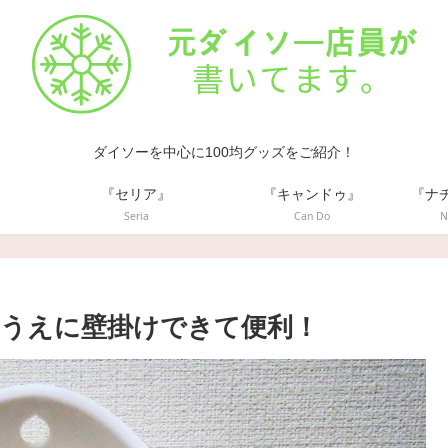
ダイソーを中心に100均グッズをご紹介！
』
『セリア』
『キャンドゥ』
『ナ
Seria
Can Do
N
うえに壁掛けできて便利！