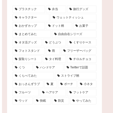
プラスチック
弁当
旅行グッズ
キャラクター
ウェットティッシュ
おかずカップ
ドット柄
お菓子
まとめてみた
自由自在シリーズ
オタ活グッズ
どうぶつ
くすりケース
フォトスタンド
雨
フリーザーバッグ
髪取りシート
タイ料理
チロルチョコ
くつ
ハンドケア
Twitterで話題
くらべてみた
ストライプ柄
おっさんずラブ
夏
ポーチ
小ネタ
フルーツ
ヘアケア
フットケア
ウッド
快眠
防災
やってみた