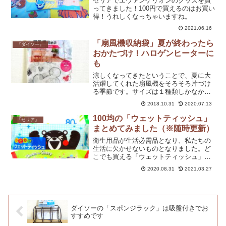
セリアでエヴァンゲリオンのグッズを買
ってきました！100円で買えるのはお買い
得！うれしくなっちゃいますね。
2021.06.16
「扇風機収納袋」夏が終わったら
『ダイソー』
おかたづけ！ハロゲンヒーターに
も
涼しくなってきたということで、夏に大
活躍してくれた扇風機をそろそろ片づけ
る季節です。サイズは１種類しかなかっ
たので扇風機の大きさも確認せずに買っ
2018.10.31
2020.07.13
たのですが、ちょうどいい感じに収納で
きました。一般的な扇風機であれば対応
100均の「ウェットティッシュ」
『セリア』
できるはずです。
まとめてみました（※随時更新）
衛生用品が生活必需品となり、私たちの
生活に欠かせないものとなりました。ど
こでも買える「ウェットティッシュ」で
すが私は100均で買うことがほとんどなの
2020.08.31
2021.03.27
でまとめてみました。
ダイソーの「スポンジラック」は吸盤付きでお
すすめです