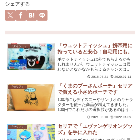
シェアする
「ウェットティッシュ」携帯用に
『ダイソー』
持っていると安心！自宅用にも。
ポケットティッシュは外でもらえるかも
しれませんが、ウェットティッシュは買
わないとなかなかもらえるチャンスはあ
りません。特にくまもんが好きだという
2018.07.21
2020.07.14
わけではないのですが、最近はずっとこ
のウェットティッシュを愛用していま
「くまのプーさんポーチ」セリア
『セリア』
す。
で買える小さめポーチです
100均にもディズニーやサンリオのキャラ
クターを使った商品が増えてきました。
100円でこれだけの選択肢があるのはうれ
しいですよね。革風の素材なので、わり
2021.03.10
2022.04.09
としっかりとした作り。マチがあるので
使いやすいです。
セリアで「エヴァンゲリオングッ
『セリア』
ズ」を手に入れた