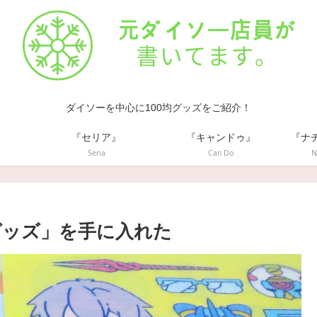
ダイソーを中心に100均グッズをご紹介！
』
『セリア』
『キャンドゥ』
『ナ
Seria
Can Do
N
グッズ」を手に入れた