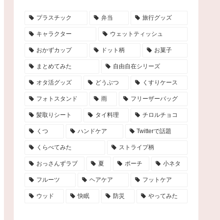
プラスチック
弁当
旅行グッズ
キャラクター
ウェットティッシュ
おかずカップ
ドット柄
お菓子
まとめてみた
自由自在シリーズ
オタ活グッズ
どうぶつ
くすりケース
フォトスタンド
雨
フリーザーバッグ
髪取りシート
タイ料理
チロルチョコ
くつ
ハンドケア
Twitterで話題
くらべてみた
ストライプ柄
おっさんずラブ
夏
ポーチ
小ネタ
フルーツ
ヘアケア
フットケア
ウッド
快眠
防災
やってみた