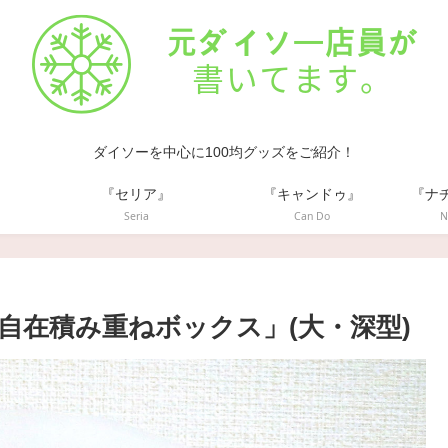
ダイソーを中心に100均グッズをご紹介！
』
『セリア』
『キャンドゥ』
『ナ
Seria
Can Do
N
自在積み重ねボックス」(大・深型)