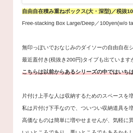
自
由自在積み重ねボックス(大・深型)／税抜1
Free-stacking Box Large/Deep／100yen(w/o 
無印っぽいでおなじみのダイソーの自由自在
最近蓋付き(税抜き200円)タイプも出ています
こちらは以前からあるシリーズの中ではいち
片付け上手な人は収納するためのスペースを
私は片付け下手なので、ついつい収納道具を
高価なものは簡単に増やせませんが、気軽に買
いいところであり、悪いところでもあるかも