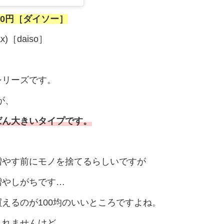
00円［ダイソー］
tax)［daiso］
シリーズです。
が、
ばん大きいタイプです。
増やす前にモノを捨てるらしいですが
増やしがちです…
えるのが100均のいいところですよね。
しれませんけど。