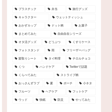
プラスチック
弁当
旅行グッズ
キャラクター
ウェットティッシュ
おかずカップ
ドット柄
お菓子
まとめてみた
自由自在シリーズ
オタ活グッズ
どうぶつ
くすりケース
フォトスタンド
雨
フリーザーバッグ
髪取りシート
タイ料理
チロルチョコ
くつ
ハンドケア
Twitterで話題
くらべてみた
ストライプ柄
おっさんずラブ
夏
ポーチ
小ネタ
フルーツ
ヘアケア
フットケア
ウッド
快眠
防災
やってみた