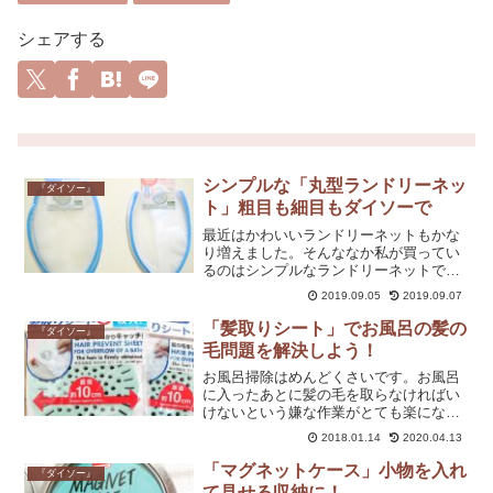
シェアする
シンプルな「丸型ランドリーネッ
『ダイソー』
ト」粗目も細目もダイソーで
最近はかわいいランドリーネットもかな
り増えました。そんななか私が買ってい
るのはシンプルなランドリーネットで
す。洗濯用品に “かわいい” は関係ない…
2019.09.05
2019.09.07
ということで。
「髪取りシート」でお風呂の髪の
『ダイソー』
毛問題を解決しよう！
お風呂掃除はめんどくさいです。お風呂
に入ったあとに髪の毛を取らなければい
けないという嫌な作業がとても楽になり
ます。大きさが合うかどうかは各家庭の
2018.01.14
2020.04.13
お風呂の排水溝のタイプによりますので
各ご家庭でご確認ください。
「マグネットケース」小物を入れ
『ダイソー』
て見せる収納に！