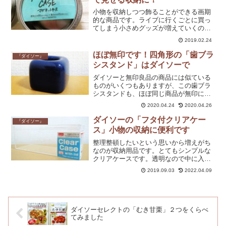
小物を収納しつつ飾ることができる画期
的な商品です。ライブに行くごとに買っ
てしまう小さめグッズが増えていくのが
嫌になってきまして…収納するのにちょ
2019.02.24
うどいいのではないかと思い買ってみま
した。
ほぼ無印です！四角形の「歯ブラ
『ダイソー』
シスタンド」はダイソーで
ダイソーと無印良品の商品には似ている
ものがいくつもありますが、この歯ブラ
シスタンドも、ほぼ同じ商品が無印にあ
ります。きっと使われている素材が違う
2020.04.24
2020.04.26
のでしょうが、見ためは同じといっても
過言ではないかと…
ダイソーの「フタ付クリアケー
『ダイソー』
ス」小物の収納に便利です
整理整頓したいという思いから増えがち
なのが収納用品です。とてもシンプルな
クリアケースです。透明なので中に入れ
たものもきれいに見えて使いやすいで
2019.09.03
2022.04.09
す。
ダイソーセレクトの「むき甘栗」２つをくらべ
てみました