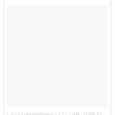
いろはさん(@iroha100yen)がシェアした投稿
–
2018年 4月月30日午前5時01分PDT