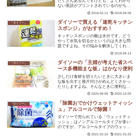
たくさんあるんですけども、よくわから
ない英語がプリントされているのがちょ
っと苦手なんですよね。なので、シンプ
2018.02.11
2018.06.06
ルなところが気に入ってます。
ダイソーで買える「速乾キッチン
『ダイソー』
スポンジ」がおすすめ！
キッチンスポンジの敵は水分です。どう
やって水気を切るかというのは大きな問
題ですよね。その悩みを解決してくれる
キッチンスポンジがダイソーにあるんで
2019.06.13
すよ。全体的に網状のウェーブ形になっ
ていてとにかく水分を切ってくれます。
ダイソーの「主婦が考えた省スペ
『ダイソー』
ース多機能まな板」はかなり便利
少しだけ食材を切りたいときに大きいま
な板を出すと後片付けがめんどくさかっ
たりしますよね。そんなときに便利なミ
ニサイズのまな板です。
2020.08.06
2020.10.05
「除菌おでかけウェットティッシ
『ダイソー』
ュ」アルコールで除菌！
ダイソーで売られている「ウェットティ
ッシュ」はノンアルコールタイプが多い
のですが、アルコールタイプのウェット
ティッシュを買うならこちらがおすすめ
2021.03.24
2021.03.25
です。30枚×2個セットなので、お得感が