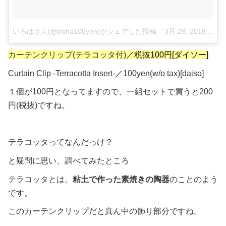
いろはさん(@iroha100yen)がシェアした投稿
–
3月 29, 2018 at 8:08午前 PDT
カーテンクリップ(テラコッタ付)
／税抜100円[ダイソー]
Curtain Clip -Terracotta Insert-
／
100yen(w/o tax)[daiso]
１個が100円となってますので、一組セットで買うと200
円(税抜)ですね。
テラコッタってなんだっけ？
と疑問に思い、調べてみたところ
テラコッタとは、
粘土で作った素焼きの陶器
のことのよう
です。
このカーテンクリップだと真ん中の飾り部分ですね。