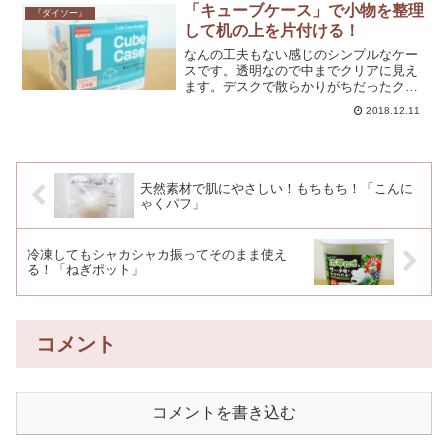
あります。
「キューブケース」で小物を整理
『ダイソー』
して机の上を片付ける！
なんの工夫もない感じのシンプルなケー
スです。透明なので中までクリアに見え
ます。デスクで散らかりがちだったクリ
ップ、付箋、修正テープなどがひとまと
2018.12.11
めにできてすっきりしました。
天然素材で肌にやさしい！もちもち！「こんに
ゃくパフ」
冷凍してもシャカシャカ振ってそのまま使え
る！「ねぎポット」
コメント
コメントを書き込む