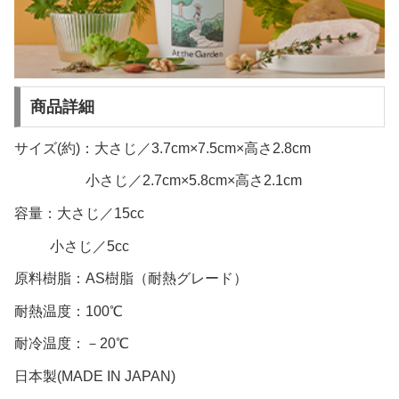
商品詳細
サイズ(約)：大さじ／3.7cm×7.5cm×高さ2.8cm
小さじ／2.7cm×5.8cm×高さ2.1cm
容量：大さじ／15cc
小さじ／5cc
原料樹脂：AS樹脂（耐熱グレード）
耐熱温度：100℃
耐冷温度：－20℃
日本製(MADE IN JAPAN)