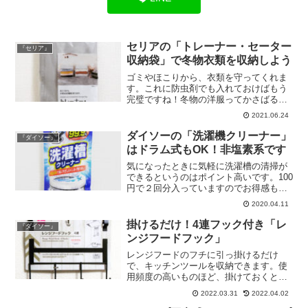
セリアの「トレーナー・セーター
『セリア』
収納袋」で冬物衣類を収納しよう
ゴミやほこりから、衣類を守ってくれま
す。これに防虫剤でも入れておけばもう
完璧ですね！冬物の洋服ってかさばるか
ら困りますよね。去年と比べて服が増え
2021.06.24
たわけでは無いはずなんですがどうやっ
て収納してたんでしょう…
ダイソーの「洗濯機クリーナー」
『ダイソー』
はドラム式もOK！非塩素系です
気になったときに気軽に洗濯槽の清掃が
できるというのはポイント高いです。100
円で２回分入っていますのでお得感もあ
りますよね。時間に余裕があるようでし
2020.04.11
たら、つけおきすることをおすすめしま
す。
掛けるだけ！4連フック付き「レ
『ダイソー』
ンジフードフック」
レンジフードのフチに引っ掛けるだけ
で、キッチンツールを収納できます。使
用頻度の高いものほど、掛けておくと料
理がスムーズで本当に便利です。掛けら
2022.03.31
2022.04.02
れるスペースがあるなら、ぜひともおす