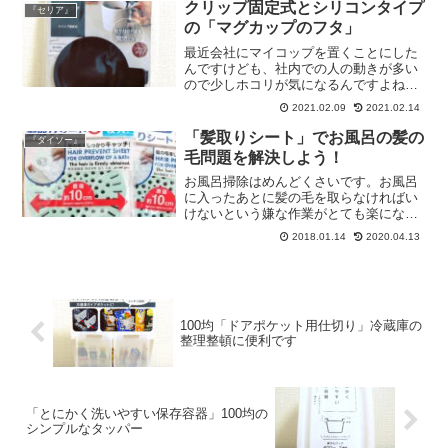
すめです。
クリップ固定式とシリコンタイプ
『セリア』
の「マグカップのフタ」
最近会社にマイコップを置くことにした
んですけども、社内での人の動きが多い
ので少しホコリが気になるんですよね。
100均でも充分に商品がそろっています。
2021.02.09
2021.02.14
片手で簡単にフタの開け閉めができて、
とても気に入ってます。
「髪取りシート」でお風呂の髪の
『ダイソー』
毛問題を解決しよう！
お風呂掃除はめんどくさいです。お風呂
に入ったあとに髪の毛を取らなければい
けないという嫌な作業がとても楽になり
ます。大きさが合うかどうかは各家庭の
2018.01.14
2020.04.13
お風呂の排水溝のタイプによりますので
各ご家庭でご確認ください。
100均「ドアポケット用仕切り」冷蔵庫の
整理整頓に便利です
「とにかく洗いやすい保存容器」100均の
シンプルなタッパー