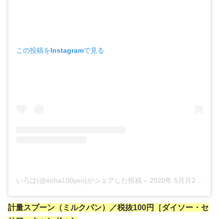
この投稿をInstagramで見る
いろは(@iroha100yen)がシェアした投稿
–
2020年 5月月26日午前7時44分PDT
計量スプーン（ミルクパン）／税抜100円［ダイソー・セ