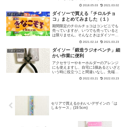
まるのではないでしょうか。ストレス対
2018.05.03
2021.03.02
策にいかがですか？
ダイソーで買える「チロルチョ
『ダイソー』
コ」まとめてみました（１）
期間限定のチロルチョコはコンビニでも
売っていますが、いつでも売っていると
は限りません。そんなときはダイソーで
探すことをおすすめします。今のご時
2021.02.14
2021.03.23
世、個包装で手軽に食べやすいお菓子っ
て貴重ですよね。
ダイソー「鍛造ラジオペンチ」細
『ダイソー』
かい作業に便利
アクセサリーやキーホルダーのアレンジ
にも使えますし、自宅に1個あるといざと
いう時に役立つこと間違いなし。先端が
細めなので、狭いところや細かい作業に
2022.03.21
2022.03.23
向いてます。家にひとつあると便利で
す。
セリアで買えるかわいいデザインの「は
し＆ケース」(19.5cm)