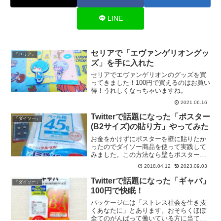
LINE
セリアで「エヴァンゲリオングッ
『セリア』
ズ」を手に入れた
セリアでエヴァンゲリオンのグッズを買
ってきました！100円で買えるのはお買い
得！うれしくなっちゃいますね。
2021.06.16
Twitterで話題になった「ポスター
『ダイソー』
(B2サイズ)の貼り方」やってみた
お金をかけずにポスターを壁に貼りたか
ったのでダイソー商品を使って実践して
みました。この方法なら壁もポスターも
傷つけません！使用したのはゴミ袋、マ
2018.04.12
2023.09.03
グネット、マスキングテープ、クリップ
の４点のみ。
Twitterで話題になった「ギャバ」
『ダイソー』
100円で快眠！
パッケージには「ストレス社会を生き抜
くあなたに」とあります。おそらくほぼ
全てのがんばって働いている方に当ては