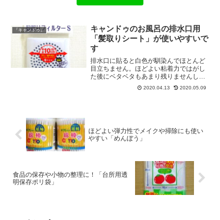
キャンドゥのお風呂の排水口用
『キャンドゥ』
「髪取りシート」が使いやすいで
す
排水口に貼ると白色が馴染んでほとんど
目立ちません。ほどよい粘着力ではがし
た後にベタベタもあまり残りませんし、
はがれにくいです。シンプルで目立ちに
2020.04.13
2020.05.09
くい髪取りシートをお探しでしたら、こ
ちらがおすすめです。
ほどよい弾力性でメイクや掃除にも使い
やすい「めんぼう」
食品の保存や小物の整理に！「台所用透
明保存ポリ袋」